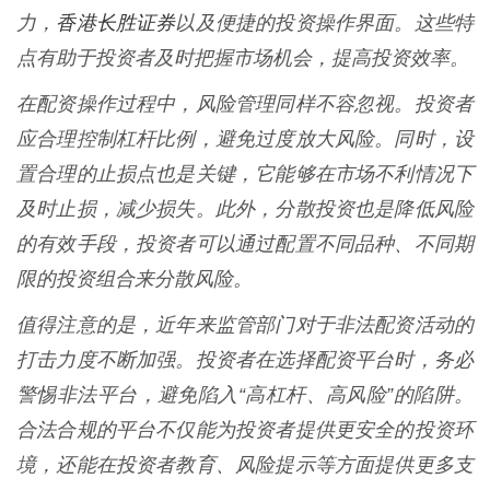
香港长胜证券
力，
以及便捷的投资操作界面。这些特
点有助于投资者及时把握市场机会，提高投资效率。
在配资操作过程中，风险管理同样不容忽视。投资者
应合理控制杠杆比例，避免过度放大风险。同时，设
置合理的止损点也是关键，它能够在市场不利情况下
及时止损，减少损失。此外，分散投资也是降低风险
的有效手段，投资者可以通过配置不同品种、不同期
限的投资组合来分散风险。
值得注意的是，近年来监管部门对于非法配资活动的
打击力度不断加强。投资者在选择配资平台时，务必
警惕非法平台，避免陷入“高杠杆、高风险”的陷阱。
合法合规的平台不仅能为投资者提供更安全的投资环
境，还能在投资者教育、风险提示等方面提供更多支