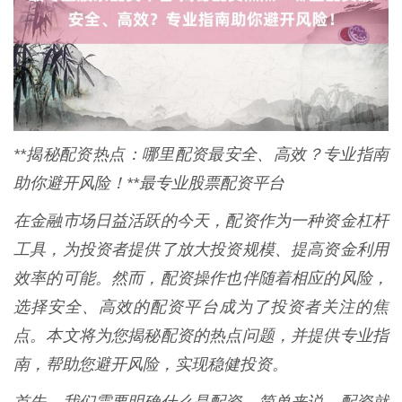
**揭秘配资热点：哪里配资最安全、高效？专业指南
助你避开风险！**最专业股票配资平台
在金融市场日益活跃的今天，配资作为一种资金杠杆
工具，为投资者提供了放大投资规模、提高资金利用
效率的可能。然而，配资操作也伴随着相应的风险，
选择安全、高效的配资平台成为了投资者关注的焦
点。本文将为您揭秘配资的热点问题，并提供专业指
南，帮助您避开风险，实现稳健投资。