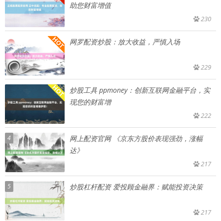
助您财富增值
230
网罗配资炒股：放大收益，严慎入场
229
炒股工具 ppmoney：创新互联网金融平台，实
现您的财富增
222
4
网上配资官网 《京东方股价表现强劲，涨幅
达》
217
5
炒股杠杆配资 爱投顾金融界：赋能投资决策
217