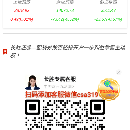
上证指数
深证成指
创业板指
3878.92
14070.78
3511.47
0.49
(0.01%)
-73.42
(-0.52%)
-23.67
(-0.67%)
长胜证券—配资炒股更轻松开户一步到位掌握主动
权！