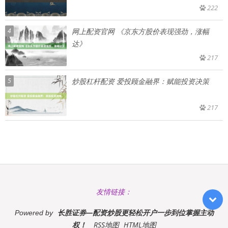
222
4
网上配资官网 《京东方股价表现强劲，涨幅
达》
217
5
炒股杠杆配资 爱投顾金融界：赋能投资决策
217
友情链接：
长胜证券—配资炒股更轻松开户一步到位掌握主动
Powered by
权！
RSS地图
HTML地图