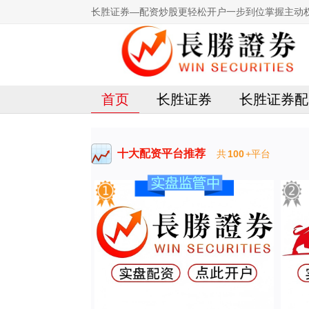
长胜证券—配资炒股更轻松开户一步到位掌握主动
首页
长胜证券
长胜证券配
十大配资平台推荐
共
100
+平台