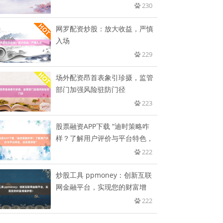
230
网罗配资炒股：放大收益，严慎
入场
229
场外配资昂首表象引珍摄，监管
部门加强风险驻防门径
223
股票融资APP下载 “迪时策略咋
样？了解用户评价与平台特色，
222
炒股工具 ppmoney：创新互联
网金融平台，实现您的财富增
222