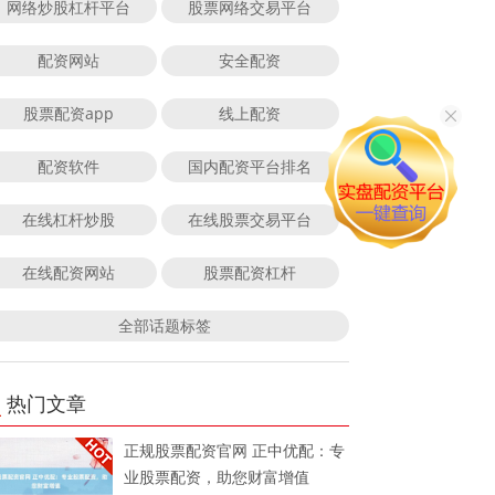
网络炒股杠杆平台
股票网络交易平台
配资网站
安全配资
股票配资app
线上配资
配资软件
国内配资平台排名
在线杠杆炒股
在线股票交易平台
在线配资网站
股票配资杠杆
全部话题标签
热门文章
正规股票配资官网 正中优配：专
业股票配资，助您财富增值