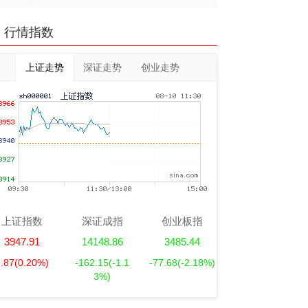
行情指数
上证走势
深证走势
创业走势
上证指数
深证成指
创业板指
3947.91
14148.86
3485.44
7.87
(0.20%)
-162.15
(-1.1
-77.68
(-2.18%)
3%)