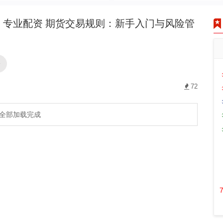
专业配资 期货交易规则：新手入门与风险管
资
72
全部加载完成