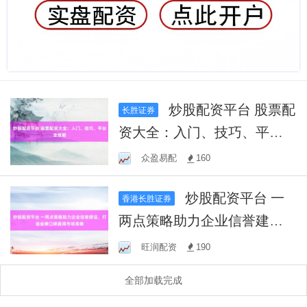
炒股配资平台 股票配
长胜证券
资大全：入门、技巧、平台
全攻略
众盈易配
160
炒股配资平台 一
香港长胜证券
两点策略助力企业信誉建
设，打造金牌口碑赢得市场
旺润配资
190
青睐
全部加载完成