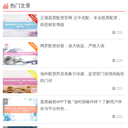
热门文章
正规股票配资官网 正中优配：专业股票配资，
助您财富增值
230
网罗配资炒股：放大收益，严慎入场
229
场外配资昂首表象引珍摄，监管部门加强风险驻
防门径
223
4
股票融资APP下载 “迪时策略咋样？了解用户评
价与平台特色，
222