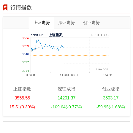
行情指数
上证走势
深证走势
创业走势
上证指数
深证成指
创业板指
3955.55
14201.37
3503.17
15.51
(0.39%)
-109.64
(-0.77%)
-59.95
(-1.68%)