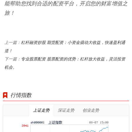
能帮助您找到合适的配资平台，开启您的财富增值之
旅！
杠杆融资炒股 期货配资：小资金撬动大收益，快速盈利通
上一篇：
道！
专业股票配资 股票配资的优势：杠杆放大收益，灵活投资
下一篇：
机会。
行情指数
上证走势
深证走势
创业走势