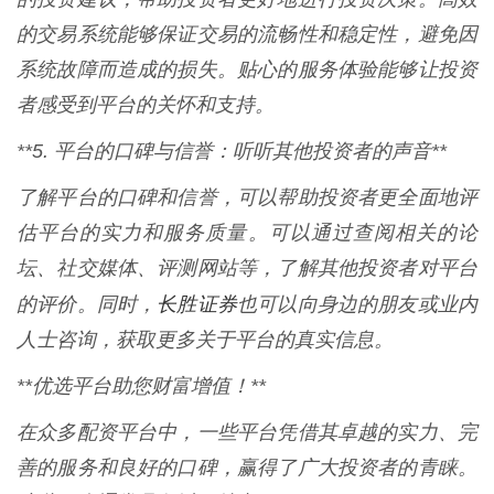
的交易系统能够保证交易的流畅性和稳定性，避免因
系统故障而造成的损失。贴心的服务体验能够让投资
者感受到平台的关怀和支持。
**5. 平台的口碑与信誉：听听其他投资者的声音**
了解平台的口碑和信誉，可以帮助投资者更全面地评
估平台的实力和服务质量。可以通过查阅相关的论
坛、社交媒体、评测网站等，了解其他投资者对平台
长胜证券
的评价。同时，
也可以向身边的朋友或业内
人士咨询，获取更多关于平台的真实信息。
**优选平台助您财富增值！**
在众多配资平台中，一些平台凭借其卓越的实力、完
善的服务和良好的口碑，赢得了广大投资者的青睐。