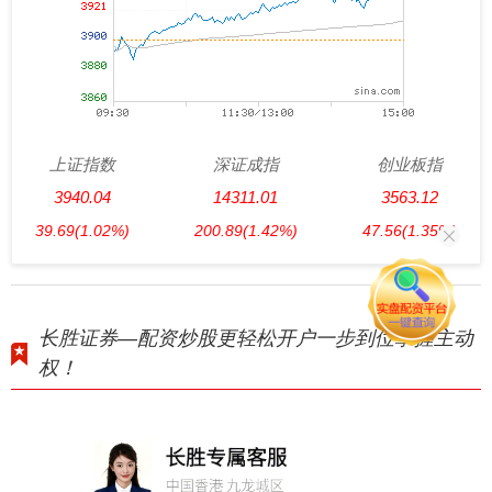
上证指数
深证成指
创业板指
3940.04
14311.01
3563.12
39.69
(1.02%)
200.89
(1.42%)
47.56
(1.35%)
长胜证券—配资炒股更轻松开户一步到位掌握主动
权！