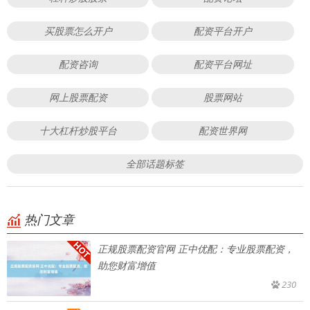
买股票怎么开户
配资平台开户
配资咨询
配资平台网址
网上股票配资
股票网站
十大杠杆炒股平台
配资世界网
全部话题标签
热门文章
正规股票配资官网 正中优配：专业股票配资，
助您财富增值
230