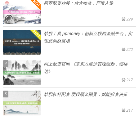
网罗配资炒股：放大收益，严慎入场
229
炒股工具 ppmoney：创新互联网金融平台，实
现您的财富增
222
4
网上配资官网 《京东方股价表现强劲，涨幅
达》
217
5
炒股杠杆配资 爱投顾金融界：赋能投资决策
217