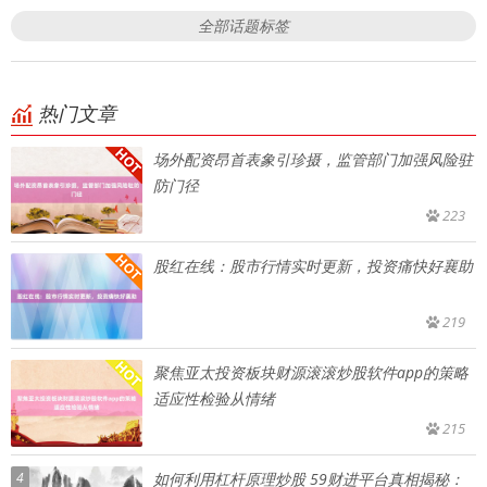
全部话题标签
热门文章
场外配资昂首表象引珍摄，监管部门加强风险驻
防门径
223
股红在线：股市行情实时更新，投资痛快好襄助
219
聚焦亚太投资板块财源滚滚炒股软件app的策略
适应性检验从情绪
215
4
如何利用杠杆原理炒股 59财进平台真相揭秘：