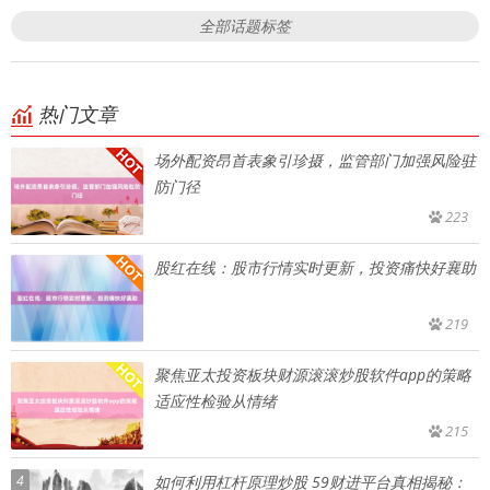
全部话题标签
热门文章
场外配资昂首表象引珍摄，监管部门加强风险驻
防门径
223
股红在线：股市行情实时更新，投资痛快好襄助
219
聚焦亚太投资板块财源滚滚炒股软件app的策略
适应性检验从情绪
215
4
如何利用杠杆原理炒股 59财进平台真相揭秘：