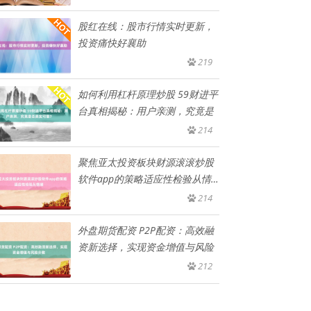
股红在线：股市行情实时更新，
投资痛快好襄助
219
如何利用杠杆原理炒股 59财进平
台真相揭秘：用户亲测，究竟是
214
聚焦亚太投资板块财源滚滚炒股
软件app的策略适应性检验从情
绪
214
外盘期货配资 P2P配资：高效融
资新选择，实现资金增值与风险
212