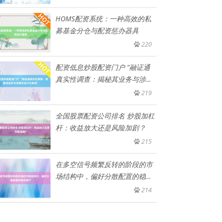
HOMS配资系统：一种高效的私
募基金分仓与配资惩办器具
220
配资低息炒股配资门户 “融证通
真实性调查：揭秘其业务与涉嫌
非
219
全国股票配资公司排名 炒股加杠
杆：收益放大还是风险加剧？
215
在多空信号频繁反转的阶段的市
场结构中，偏好分散配置的稳态
账户
214