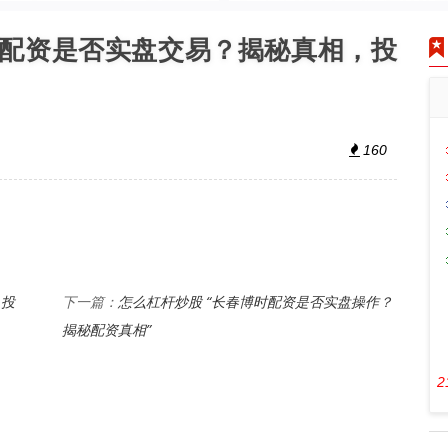
掌柜配资是否实盘交易？揭秘真相，投
160
，投
怎么杠杆炒股 “长春博时配资是否实盘操作？
下一篇：
揭秘配资真相”
2