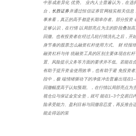
中形成差异化 优势。 业内人士普遍认为，在选
长胜证券
台，
并通过恒信证券官网核实相关信息
事来看，真正的高手都是长期幸存者。部分投资 
足够认识，在行情 以局部亮点为主的阶段叠加高
回撤。也有投资者在经过几轮行情洗礼之后，开始
身节奏的股票怎么融资杠杆使用方式。 财 经报
融资杠杆与传 统融资工具的区别主要体现在杠杆
置、风险提示义务等方面的要求并不低。若能在合
有助于提升资金使用效率，也有助于避 免投资者
段中，极 端情绪驱动下的净值冲击普遍出现在1
回撤幅度高于认知预期。，在行情以局部亮点为主
视仓位与保证金安全垫，就可 能在1–3个交易
险承受能力、盈利目标与回撤容忍度，再反推合适
能走得远的策