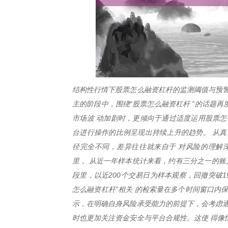
结构性行情下股票怎么融资杠杆的监测阈值与预警
主的阶段中，围绕“股票怎么融资杠杆 ”的话题
市场波 动加剧时，更倾向于通过适度运用股票怎
台进行操作的比例呈现出持续上升的趋势。 从真
径完全不同，差异往往就来自于 对风险的理解
里， 从近一年样本统计来看，约有三分之一的账
段里，以近200个交易日为样本观察，回撤突破1
怎么融资杠杆”相关 的检索量在多个时间窗口内
示，在明确自身风险承受能力的前提下，会考虑通
时也更加关注资金安全与平台合规性。这使 得像