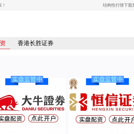
权！
结构性行情下股
资
香港长胜证券