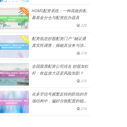
HOMS配资系统：一种高效的私
募基金分仓与配资惩办器具
220
配资低息炒股配资门户 “融证通
真实性调查：揭秘其业务与涉嫌
非
219
全国股票配资公司排名 炒股加杠
杆：收益放大还是风险加剧？
215
在多空信号频繁反转的阶段的市
场结构中，偏好分散配置的稳态
账户
214