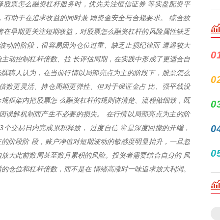
择股票怎么融资杠杆服务时，优先关注恒信证券 等实盘配资平
，有助于在追求收益的同时兼 顾资金安全与合规要求。 综合故
者在早期更关注短期收益，对股票怎么融资杠杆的风险属性缺乏
波动的阶段，很容易因为仓位过重、缺乏止损纪律而 遭遇较大
0
主动控制杠杆倍数、拉 长评估周期，在实践中形成了更适合自
纸撰稿人认为，在当前行情以局部亮点为主的阶段下，股票怎么
0
倍数更灵活、持仓周期更弹性、但对于保证金占 比、强平线设
规框架内把股票怎 么融资杠杆的规则讲清楚、流程做细致，既
0
因误解机制而产生不必要的损失。 在行情以局部亮点为主的阶
0
–3个交易日内完成累积释放， 过度自信 常是深度回撤的开端，
的阶段阶 段，账户净值对短期波动的敏感度明显抬升，一旦忽
0
日内放大此前数周甚至数月累积的风险。投资者需要结合自身的 风
的仓位和杠杆倍数，而不是在 情绪高涨时一味追求放大利润。