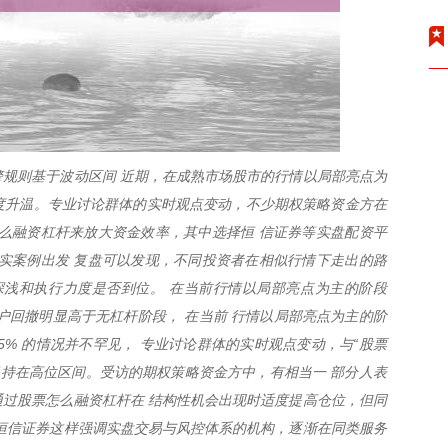
规则基于波动区间 近期，在成熟市场股市的行情以局部亮点为
再度升温。专业讨论群体的实时观点变动，不少期权策略资金方在
么融资杠杆来放大资金效率，其中选择恒 信证券等实盘配资平
实案例出发 复盘可以发现，不同投资者在相似行情下走出的路
深浅和执行力度是否到位。 在当前行情以局部亮点为主的阶段
户回撤明显高于无杠杆阶段， 在当前 行情以局部亮点为主的阶
5% 的情况并不罕见， 专业讨论群体的实时观点变动，与“股票
保持在高位区间。受访的期权策略资金方中，有相当一 部分人表
过股票怎么融资杠杆在 结构性机会出现时适度提高仓位，但同
恒信证券这样强调实盘交易与风控体系的机构，逐渐在同类服务