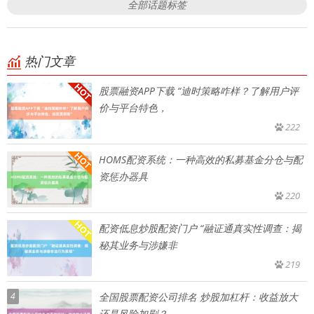
全部话题标签
热门文章
股票融资APP下载 “迪时策略咋样？了解用户评
价与平台特色，
222
HOMS配资系统：一种高效的私募基金分仓与配
资惩办器具
220
配资低息炒股配资门户 “融证通真实性调查：揭
秘其业务与涉嫌非
219
4
全国股票配资公司排名 炒股加杠杆：收益放大
还是风险加剧？