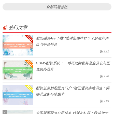
全部话题标签
热门文章
股票融资APP下载 “迪时策略咋样？了解用户评
价与平台特色，
222
HOMS配资系统：一种高效的私募基金分仓与配
资惩办器具
220
配资低息炒股配资门户 “融证通真实性调查：揭
秘其业务与涉嫌非
219
4
全国股票配资公司排名 炒股加杠杆：收益放大